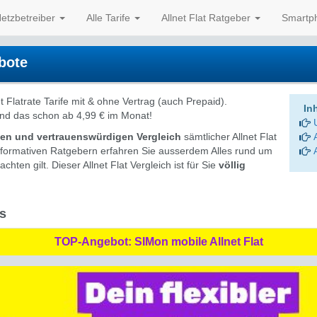
etzbetreiber
Alle Tarife
Allnet Flat Ratgeber
Smartp
ebote
t Flatrate Tarife mit & ohne Vertrag (auch Prepaid).
In
nd das schon ab 4,99 € im Monat!
gen und vertrauenswürdigen Vergleich
sämtlicher Allnet Flat
 informativen Ratgebern erfahren Sie ausserdem Alles rund um
hten gilt. Dieser Allnet Flat Vergleich ist für Sie
völlig
s
TOP-Angebot: SIMon mobile Allnet Flat