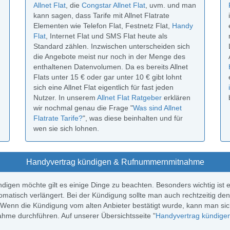
Allnet Flat
, die
Congstar Allnet Flat
, uvm. und man
kann sagen, dass Tarife mit Allnet Flatrate
Elementen wie Telefon Flat, Festnetz Flat,
Handy
Flat
, Internet Flat und SMS Flat heute als
Standard zählen. Inzwischen unterscheiden sich
die Angebote meist nur noch in der Menge des
enthaltenen Datenvolumen. Da es bereits Allnet
Flats unter 15 € oder gar unter 10 € gibt lohnt
sich eine Allnet Flat eigentlich für fast jeden
Nutzer. In unserem
Allnet Flat Ratgeber
erklären
wir nochmal genau die Frage "
Was sind Allnet
Flatrate Tarife?
", was diese beinhalten und für
wen sie sich lohnen.
Handyvertrag kündigen & Rufnummernmitnahme
en möchte gilt es einige Dinge zu beachten. Besonders wichtig ist es 
tomatisch verlängert. Bei der Kündigung sollte man auch rechtzeitig de
Wenn die Kündigung vom alten Anbieter bestätigt wurde, kann man si
e durchführen. Auf unserer Übersichtsseite "
Handyvertrag kündigen 