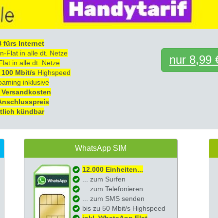
 fürs Internet
n-Flat in alle dt. Netze
nur 8,99 
at in alle dt. Netze
u
100 Mbit/s
Highspeed
aming inklusive
 Versandkosten
Anschlusspreis
lich kündbar
WhatsApp SIM
12.000 Einheiten...
... zum Surfen
... zum Telefonieren
... zum SMS senden
bis zu 50 Mbit/s Highspeed
inkl. WhatsApp Flat