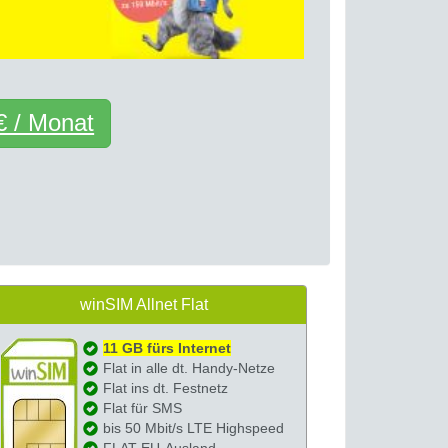
€ / Monat
winSIM Allnet Flat
11 GB fürs Internet
Flat in alle dt. Handy-Netze
Flat ins dt. Festnetz
Flat für SMS
bis 50 Mbit/s LTE Highspeed
FLAT EU-Ausland