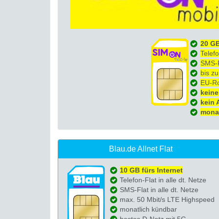
20 GB
Telefo
SMS-Fl
bis z
EU-Ro
keine
kein 
monat
Blau.de Allnet Flat
10 GB fürs Internet
Telefon-Flat in alle dt. Netze
SMS-Flat in alle dt. Netze
max. 50 Mbit/s LTE Highspeed
monatlich kündbar
bestes D-Netz mit 5G